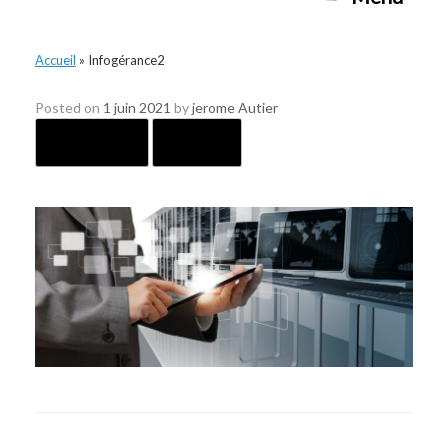
Accueil
»
Infogérance2
Infogérance2
Posted on
1 juin 2021
by
jerome Autier
← Previous
Next →