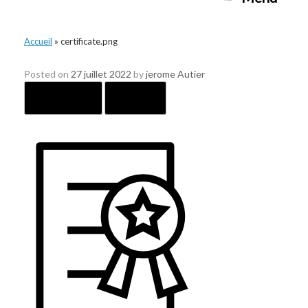
Accueil
»
certificate.png
certificate.png
Posted on
27 juillet 2022
by
jerome Autier
← Previous
Next →